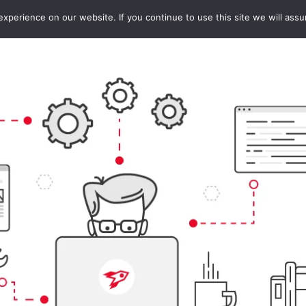
perience on our website. If you continue to use this site we will assu
SERVICES
FALLSTUDIEN
KO