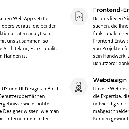
Frontend-E
schen Web-App setzt ein
Bei uns liegen S
opers voraus, die bei der
suchen, die Ihn
tionalitäten analytisch
funktionalen Be
 mit uns zusammen, so
Frontend-Entwick
 Architektur, Funktionalität
von Projekten f
en Händen ist.
sein Handwerk, 
Benutzererlebni
Webdesign
s UX und UI-Design an Bord.
Unsere Webdesig
Benutzeroberflächen
die Expertise, d
sergebnisse wie erhöhte
notwendig sind. 
e Designer wissen, wie man
maßgeschneider
Ihr Unternehmen in der
Kunden gewinnt 