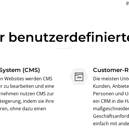
I
ür benutzerdefinie
System (CMS)
Customer-R
en Websites werden CMS
Die meisten Un
er zu bearbeiten und eine
Kunden, Anbieter
ernehmen nutzen CMS zur
Personen und Un
eigerung, indem sie ihre
ein CRM in die H
ieren, ohne dazu einen
maßgeschneidert
Geschäftsanford
einfach mit ande