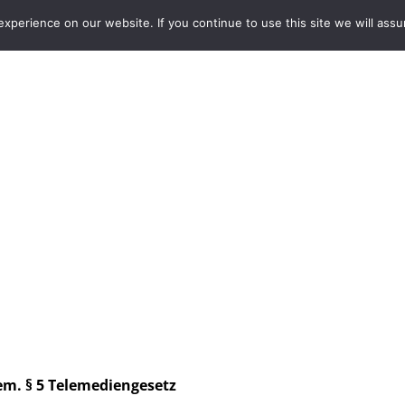
perience on our website. If you continue to use this site we will assu
SERVICES
FALLSTUDIEN
KO
em. § 5 Telemediengesetz