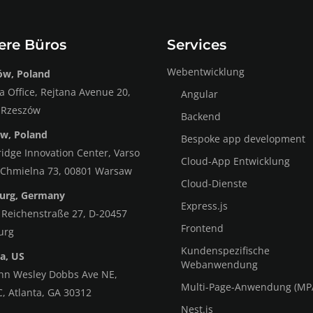
ere Büros
Services
Webentwicklung
ów, Poland
 Office, Rejtana Avenue 20,
Angular
 Rzeszów
Backend
w, Poland
Bespoke app development
dge Innovation Center, Varso
Cloud-App Entwicklung
 Chmielna 73, 00801 Warsaw
Cloud-Dienste
rg, Germany
Express.js
 Reichenstraße 27, D-20457
Frontend
urg
Kundenspezifische
a, US
Webanwendung
ohn Wesley Dobbs Ave NE,
Multi-Page-Anwendung (MP
C, Atlanta, GA 30312
Nest.js